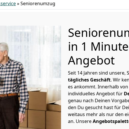
service
»
Seniorenumzug
Seniorenu
in 1 Minut
Angebot
Seit 14 Jahren sind unsere
tägliches Geschäft
. Wir k
es ankommt. Innerhalb von
individuelles Angebot für
D
genau nach Deinen Vorgaben 
den Du gesucht hast für De
weitaus mehr als nur den e
an. Unsere
Angebotspalett