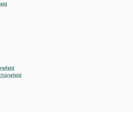
eld
nefeld
chönefeld