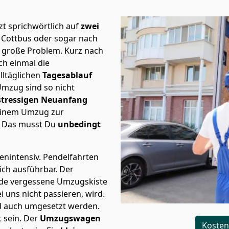
t sprichwörtlich auf
zwei
h Cottbus oder sogar nach
e große Problem.
Kurz nach
h einmal die
lltäglichen
Tagesablauf
Umzug sind so nicht
stressigen Neuanfang
 einem Umzug zur
. Das musst Du
unbedingt
tenintensiv. Pendelfahrten
ich ausführbar.
Der
Jede vergessene Umzugskiste
i uns nicht passieren, wird.
d auch umgesetzt werden.
 sein. Der
Umzugswagen
Kosten