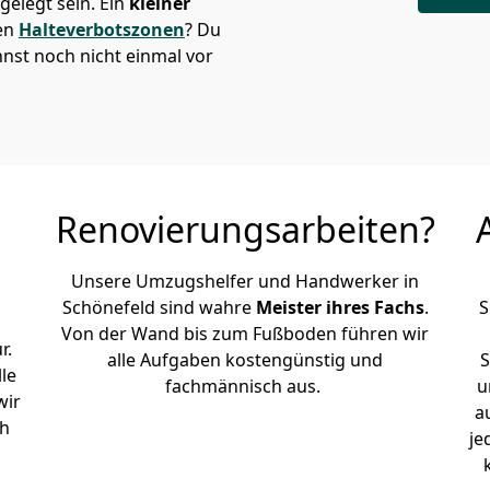
elegt sein. Ein
kleiner
den
Halteverbotszonen
? Du
nst noch nicht einmal vor
Renovierungsarbeiten?
Unsere Umzugshelfer und Handwerker in
Schönefeld sind wahre
Meister ihres Fachs
.
S
Von der Wand bis zum Fußboden führen wir
r.
alle Aufgaben kostengünstig und
S
le
fachmännisch aus.
u
wir
a
ch
je