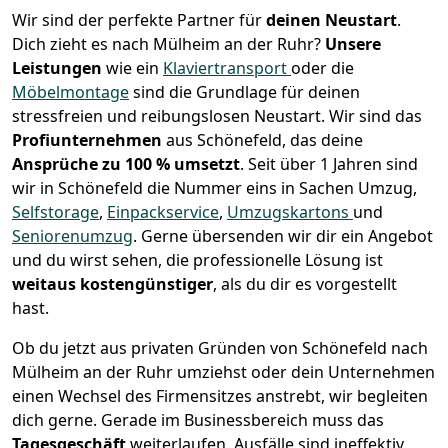
Wir sind der perfekte Partner für
deinen Neustart
.
Dich zieht es nach Mülheim an der Ruhr?
Unsere
Leistungen
wie ein
Klaviertransport
oder die
Möbelmontage
sind die Grundlage für deinen
stressfreien und reibungslosen Neustart.
Wir sind das
Profiunternehmen
aus Schönefeld, das deine
Ansprüche zu 100 % umsetzt
. Seit über 1 Jahren sind
wir in Schönefeld die Nummer eins in Sachen Umzug,
Selfstorage
,
Einpackservice
,
Umzugskartons
und
Seniorenumzug
.
Gerne übersenden wir dir ein Angebot
und du wirst sehen, die professionelle Lösung ist
weitaus kostengünstiger
, als du dir es vorgestellt
hast.
Ob du jetzt aus privaten Gründen von Schönefeld nach
Mülheim an der Ruhr umziehst oder dein Unternehmen
einen Wechsel des Firmensitzes anstrebt, wir begleiten
dich gerne. Gerade im Businessbereich muss das
Tagesgeschäft
weiterlaufen, Ausfälle sind ineffektiv