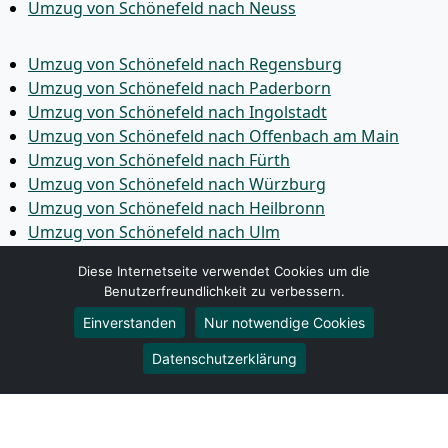
Umzug von Schönefeld nach Neuss
Umzug von Schönefeld nach Regensburg
Umzug von Schönefeld nach Paderborn
Umzug von Schönefeld nach Ingolstadt
Umzug von Schönefeld nach Offenbach am Main
Umzug von Schönefeld nach Fürth
Umzug von Schönefeld nach Würzburg
Umzug von Schönefeld nach Heilbronn
Umzug von Schönefeld nach Ulm
Umzug von Schönefeld nach Pforzheim
Diese Internetseite verwendet Cookies um die
Umzug von Schönefeld nach Wolfsburg
Benutzerfreundlichkeit zu verbessern.
Umzug von Schönefeld nach Bottrop
Einverstanden
Nur notwendige Cookies
Umzug von Schönefeld nach Göttingen
Umzug von Schönefeld nach Reutlingen
Datenschutzerklärung
Umzug von Schönefeld nach Bremer­haven
Umzug von Schönefeld nach Koblenz
Umzug von Schönefeld nach Erlangen