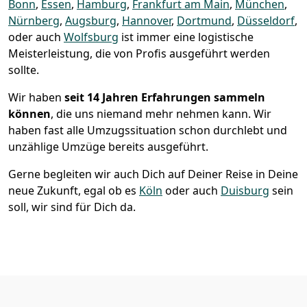
Bonn
,
Essen
,
Hamburg
,
Frankfurt am Main
,
München
,
Nürnberg
,
Augsburg
,
Hannover
,
Dortmund
,
Düsseldorf
,
oder auch
Wolfsburg
ist immer eine logistische
Meisterleistung, die von Profis ausgeführt werden
sollte.
Wir haben
seit
14 Jahren Erfahrungen sammeln
können
, die uns niemand mehr nehmen kann. Wir
haben fast alle Umzugssituation schon durchlebt und
unzählige Umzüge bereits ausgeführt.
Gerne begleiten wir auch Dich auf Deiner Reise in Deine
neue Zukunft, egal ob es
Köln
oder auch
Duisburg
sein
soll, wir sind für Dich da.