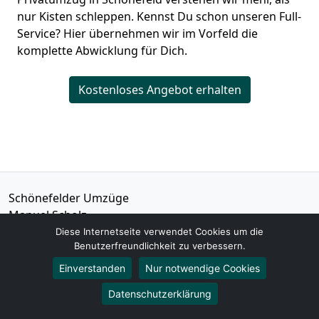
nur Kisten schleppen. Kennst Du schon unseren Full-
Service? Hier übernehmen wir im Vorfeld die
komplette Abwicklung für Dich.
Kostenloses Angebot erhalten
Schönefelder Umzüge
Manuel Scholz
Ulmenring 1a
Diese Internetseite verwendet Cookies um die
Benutzerfreundlichkeit zu verbessern.
12529
Schönefeld
Einverstanden
Nur notwendige Cookies
Tel.:
01579-2621476
Datenschutzerklärung
E-Mail:
info@umzugsunternehmen-schoenefeld.de