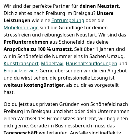
Wir sind der perfekte Partner für
deinen Neustart
.
Dich zieht es nach Freiburg im Breisgau?
Unsere
Leistungen
wie eine
Entrümpelung
oder die
Möbelmontage
sind die Grundlage für deinen
stressfreien und reibungslosen Neustart.
Wir sind das
Profiunternehmen
aus Schönefeld, das deine
Ansprüche zu 100 % umsetzt
. Seit über 1 Jahren sind
wir in Schönefeld die Nummer eins in Sachen Umzug,
Kunsttransport
,
Möbeltaxi
,
Haushaltsauflösungen
und
Einpackservice
.
Gerne übersenden wir dir ein Angebot
und du wirst sehen, die professionelle Lösung ist
weitaus kostengünstiger
, als du dir es vorgestellt
hast.
Ob du jetzt aus privaten Gründen von Schönefeld nach
Freiburg im Breisgau umziehst oder dein Unternehmen
einen Wechsel des Firmensitzes anstrebt, wir begleiten
dich gerne. Gerade im Businessbereich muss das
Tagesgeschäft
weiterlaufen, Ausfälle sind ineffektiv